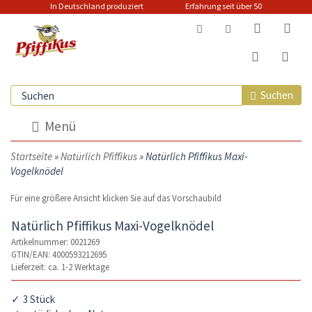
In Deutschland produziert Erfahrung seit über 50
Jahren Versandkostenfrei schon ab 25 € innerhalb Deutschlands
Suchen
Menü
Startseite
»
Natürlich Pfiffikus
»
Natürlich Pfiffikus Maxi-
Vogelknödel
Für eine größere Ansicht klicken Sie auf das Vorschaubild
Natürlich Pfiffikus Maxi-Vogelknödel
Artikelnummer: 0021269
GTIN/EAN: 4000593212695
Lieferzeit: ca. 1-2 Werktage
3 Stück