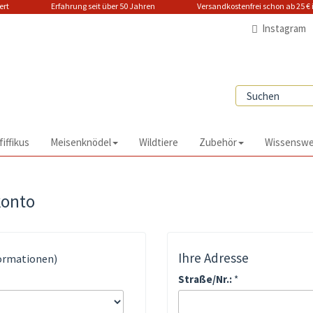
uziert Erfahrung seit über 50 Jahren Versandkostenfrei schon ab 25 € in
Instagram
fiffikus
Meisenknödel
Wildtiere
Zubehör
Wissenswe
konto
Ihre Adresse
ormationen)
Straße/Nr.:
*