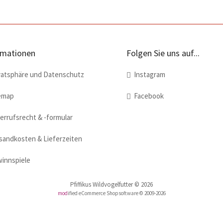
rmationen
Folgen Sie uns auf...
atsphäre und Datenschutz
Instagram
emap
Facebook
rrufsrecht & -formular
andkosten & Lieferzeiten
innspiele
Pfiffikus Wildvogelfutter © 2026
mod
ified eCommerce Shopsoftware © 2009-2026